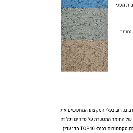
ית מפני
וחומר.
הרבים. רוב בעלי המקצוע המחפשים את
ת של החומר המגשרת על סדקים וכל זה
בזמן השמירה על עיצוב דקורטיבי בעל אופי עיצובי ייחודי. לשליכט האקרילי מראה כפרי בטקסטורה של חריצים וגרגרים ברמות שונות. ישנם טקסטורות רבות- TOP40 הכי עדין