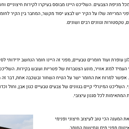
ל מניפת הצבעים. השליכט היינו מבוסס בעיקרו לקירות חיצוניים וחש
לפני המריחה שלו על הקיר יש לבצע יסוד מקשר, המחבר בין הקיר לחומ
 טקסטורות וגוונים רבים ושונים.
 עופרת ועוד חומרים טבעיים, מפני זה היינו חומר הנחשב ידידותי לסי
יכט TOPNETURAL היינו שליכט מינרלי העמיד למזג אוויר, מונע הצטברות של פטריות ועובש בקיר
 אפשר למרוח את החומר ישר על הטיח השחור ובשכבה אחת, דבר זה מהו
השליכט המינרלי קיים בגוונים של צבעים טבעיים כגון אבן, וחול וכד
 המתאימות לכל סגנון עיצובי.
 המענה הכי טוב לעיצוב חיצוני ופנימי
יטום מפני מים וגמישות החומר.