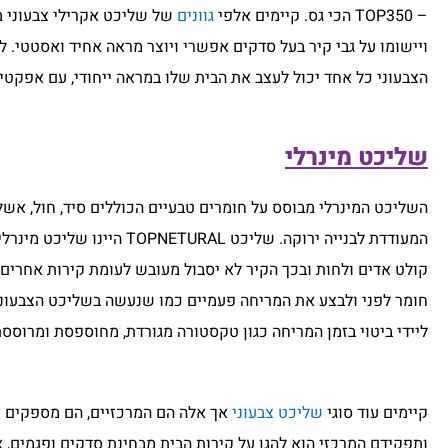
– TOP350 הכי גס. קיימים אלפי
גוונים
של שליכט אקרילי צבעוני מכ
ויישומו על גבי קיר בעל סדקים אפשרי ויוצר מראה אחיד ואסטטי. 
הצבעוני כל אחד יכול לעצב את הבית שלו במראה ייחודי, עם אפקטים,
שליכט מינרלי
השליכט המינרלי מבוסס על חומרים טבעיים הכוללים סיד, חול, אשלגן
המעודדת לבנייה ירוקה. של
קולט אדים ולחות ובכך הקיר לא יסבול מעובש לעומת קירות אחרים.
חומר לפני ולבצע את המריחה פעמיים כמו שנעשה בשליכט הצבעוני. 
ליידי ביטוי בזמן המריחה כגון טקסטורה מגורדת, מחוספסת ומרוססת
קיימים עוד סוגי
שליכט צבעוני
אך אלה הם המרכזיים, הם מספקים את
ותפקידם המרכזי הוא להגן על קירות הבית מבחינת סדקים ופגמים, א