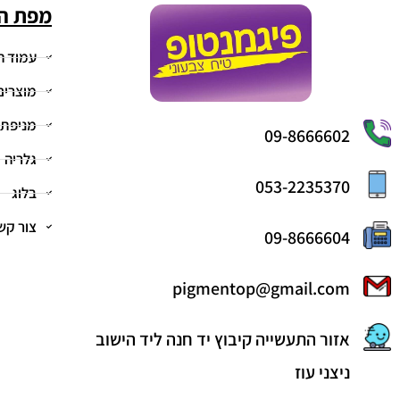
מפת ה
עמוד ה
מוצרים
מניפת 
09-8666602
גלריה
053-2235370
בלוג
צור קש
09-8666604
pigmentop@gmail.com
אזור התעשייה קיבוץ יד חנה ליד הישוב
ניצני עוז